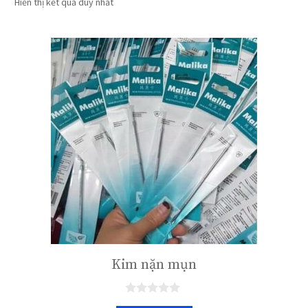
Hiển thị kết quả duy nhất
Kim nặn mụn
0