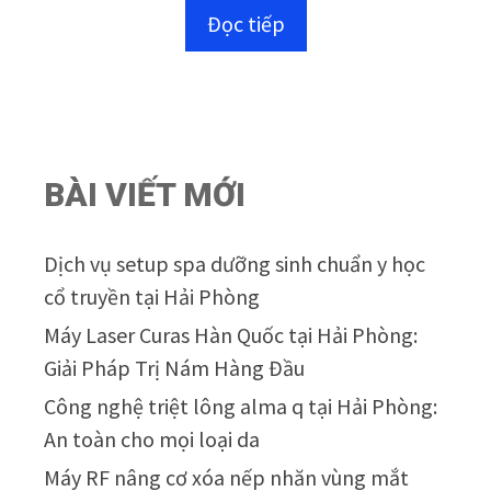
n
Đọc tiếp
g
o
à
i
5
BÀI VIẾT MỚI
Dịch vụ setup spa dưỡng sinh chuẩn y học
cổ truyền tại Hải Phòng
Máy Laser Curas Hàn Quốc tại Hải Phòng:
Giải Pháp Trị Nám Hàng Đầu
Công nghệ triệt lông alma q tại Hải Phòng:
An toàn cho mọi loại da
Máy RF nâng cơ xóa nếp nhăn vùng mắt