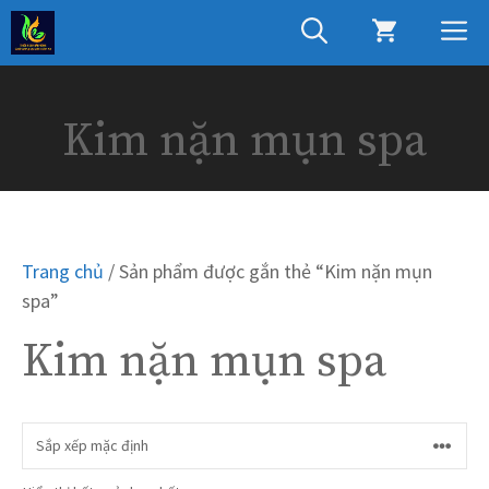
Chuyển
M
đến
nội
dung
Kim nặn mụn spa
Trang chủ
/ Sản phẩm được gắn thẻ “Kim nặn mụn
spa”
Kim nặn mụn spa