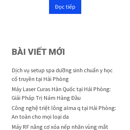
n
Đọc tiếp
g
o
à
i
5
BÀI VIẾT MỚI
Dịch vụ setup spa dưỡng sinh chuẩn y học
cổ truyền tại Hải Phòng
Máy Laser Curas Hàn Quốc tại Hải Phòng:
Giải Pháp Trị Nám Hàng Đầu
Công nghệ triệt lông alma q tại Hải Phòng:
An toàn cho mọi loại da
Máy RF nâng cơ xóa nếp nhăn vùng mắt