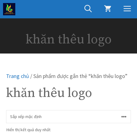
Chuyển
M
đến
nội
dung
khăn thêu logo
Trang chủ
/ Sản phẩm được gắn thẻ “khăn thêu logo”
khăn thêu logo
Hiển thị kết quả duy nhất