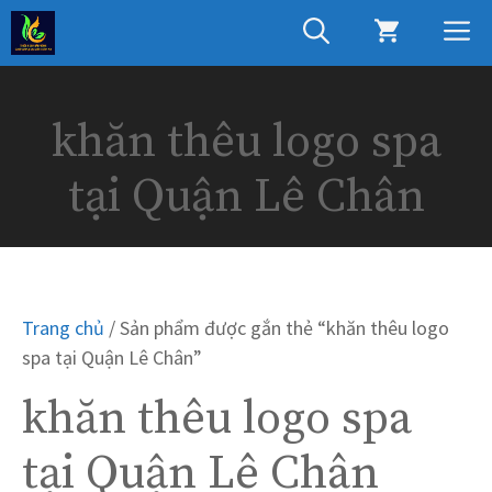
Chuyển
M
đến
nội
dung
khăn thêu logo spa
tại Quận Lê Chân
Trang chủ
/ Sản phẩm được gắn thẻ “khăn thêu logo
spa tại Quận Lê Chân”
khăn thêu logo spa
tại Quận Lê Chân