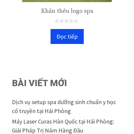
Khăn thêu logo spa
0
n
Đọc tiếp
g
o
à
i
5
BÀI VIẾT MỚI
Dịch vụ setup spa dưỡng sinh chuẩn y học
cổ truyền tại Hải Phòng
Máy Laser Curas Hàn Quốc tại Hải Phòng:
Giải Pháp Trị Nám Hàng Đầu