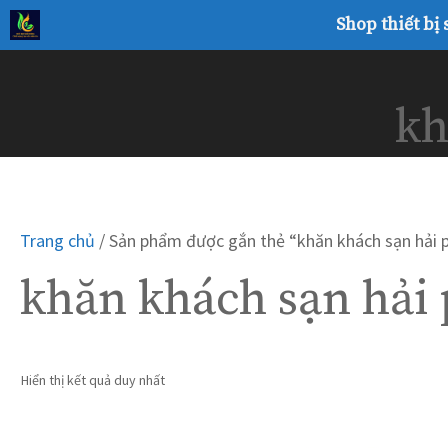
Chuyển
Shop thiết bị
đến
nội
dung
kh
Trang chủ
/ Sản phẩm được gắn thẻ “khăn khách sạn hải 
khăn khách sạn hải
Hiển thị kết quả duy nhất