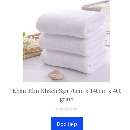
Khăn Tắm Khách Sạn 70cm x 140cm x 400
gram
0
n
Đọc tiếp
g
o