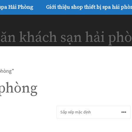
 spa Hải Phòng
Giới thiệu shop thiết bị spa hải phò
ăn khách sạn hải ph
phòng”
 phòng