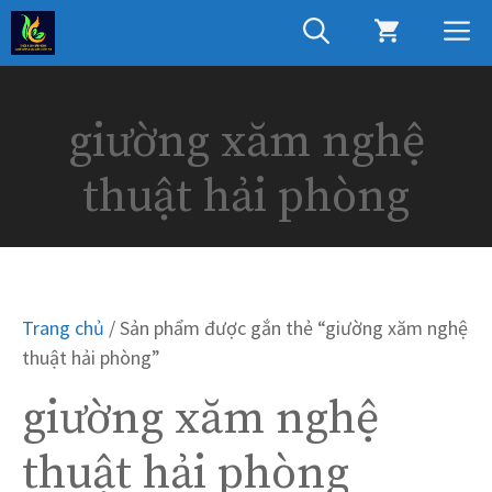
Chuyển
M
đến
nội
dung
giường xăm nghệ
thuật hải phòng
Trang chủ
/ Sản phẩm được gắn thẻ “giường xăm nghệ
thuật hải phòng”
giường xăm nghệ
thuật hải phòng