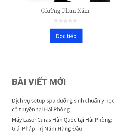
Giường Phun Xăm
0
n
Đọc tiếp
g
o
à
i
5
BÀI VIẾT MỚI
Dịch vụ setup spa dưỡng sinh chuẩn y học
cổ truyền tại Hải Phòng
Máy Laser Curas Hàn Quốc tại Hải Phòng:
Giải Pháp Trị Nám Hàng Đầu