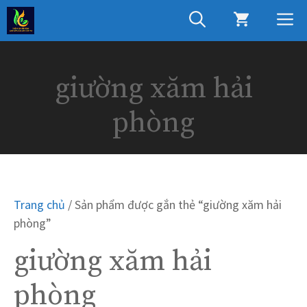
Chuyển
M
đến
nội
dung
giường xăm hải
phòng
Trang chủ
/ Sản phẩm được gắn thẻ “giường xăm hải
phòng”
giường xăm hải
phòng