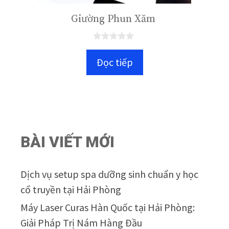
Giường Phun Xăm
0
n
Đọc tiếp
g
o
à
i
5
BÀI VIẾT MỚI
Dịch vụ setup spa dưỡng sinh chuẩn y học
cổ truyền tại Hải Phòng
Máy Laser Curas Hàn Quốc tại Hải Phòng:
Giải Pháp Trị Nám Hàng Đầu