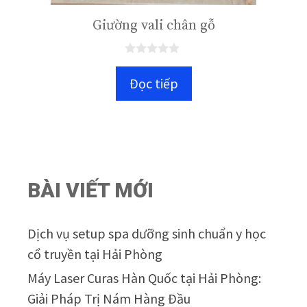
Giường vali chân gỗ
0
n
Đọc tiếp
g
o
à
i
5
BÀI VIẾT MỚI
Dịch vụ setup spa dưỡng sinh chuẩn y học
cổ truyền tại Hải Phòng
Máy Laser Curas Hàn Quốc tại Hải Phòng:
Giải Pháp Trị Nám Hàng Đầu