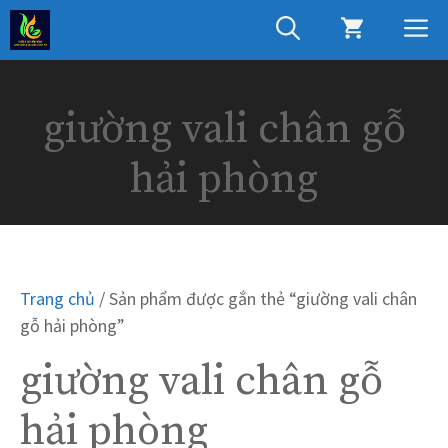
Chuyển
M
đến
nội
dung
giường vali chân gỗ
hải phòng
Trang chủ
/ Sản phẩm được gắn thẻ “giường vali chân
gỗ hải phòng”
giường vali chân gỗ
hải phòng