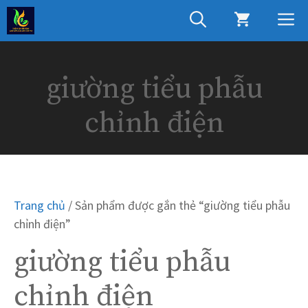
Chuyển
M
đến
nội
dung
giường tiểu phẫu
chỉnh điện
Trang chủ
/ Sản phẩm được gắn thẻ “giường tiểu phẫu
chỉnh điện”
giường tiểu phẫu
chỉnh điện