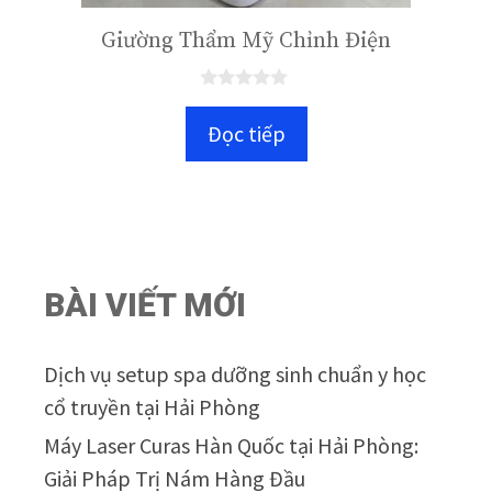
Giường Thẩm Mỹ Chỉnh Điện
0
n
Đọc tiếp
g
o
à
i
5
BÀI VIẾT MỚI
Dịch vụ setup spa dưỡng sinh chuẩn y học
cổ truyền tại Hải Phòng
Máy Laser Curas Hàn Quốc tại Hải Phòng:
Giải Pháp Trị Nám Hàng Đầu