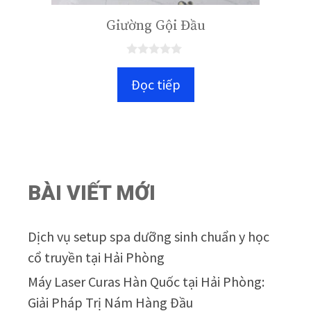
Giường Gội Đầu
0
n
Đọc tiếp
g
o
à
i
5
BÀI VIẾT MỚI
Dịch vụ setup spa dưỡng sinh chuẩn y học
cổ truyền tại Hải Phòng
Máy Laser Curas Hàn Quốc tại Hải Phòng:
Giải Pháp Trị Nám Hàng Đầu