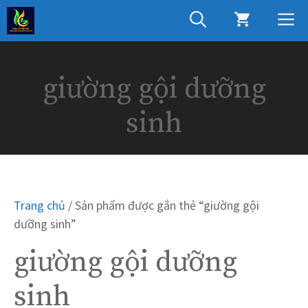
Chuyển
M
đến
nội
dung
giường gội dưỡng
sinh
Trang chủ
/ Sản phẩm được gắn thẻ “giường gội
dưỡng sinh”
giường gội dưỡng
sinh