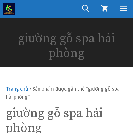
Chuyển
M
đến
nội
dung
giường gỗ spa hải
phòng
Trang chủ
/ Sản phẩm được gắn thẻ “giường gỗ spa
hải phòng”
giường gỗ spa hải
phòng