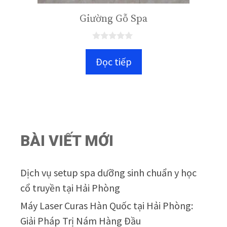
Giường Gỗ Spa
0
n
Đọc tiếp
g
o
à
i
5
BÀI VIẾT MỚI
Dịch vụ setup spa dưỡng sinh chuẩn y học
cổ truyền tại Hải Phòng
Máy Laser Curas Hàn Quốc tại Hải Phòng:
Giải Pháp Trị Nám Hàng Đầu