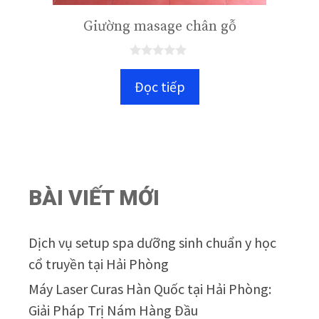
Giường masage chân gỗ
0
n
Đọc tiếp
g
o
à
i
5
BÀI VIẾT MỚI
Dịch vụ setup spa dưỡng sinh chuẩn y học
cổ truyền tại Hải Phòng
Máy Laser Curas Hàn Quốc tại Hải Phòng:
Giải Pháp Trị Nám Hàng Đầu