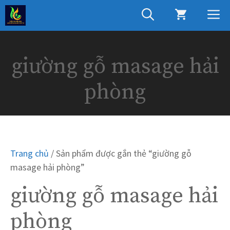
Chuyển
M
đến
nội
dung
giường gỗ masage hải
phòng
Trang chủ
/ Sản phẩm được gắn thẻ “giường gỗ
masage hải phòng”
giường gỗ masage hải
phòng