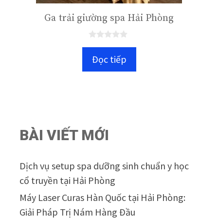
Ga trải giường spa Hải Phòng
0
n
Đọc tiếp
g
o
à
i
5
BÀI VIẾT MỚI
Dịch vụ setup spa dưỡng sinh chuẩn y học
cổ truyền tại Hải Phòng
Máy Laser Curas Hàn Quốc tại Hải Phòng:
Giải Pháp Trị Nám Hàng Đầu