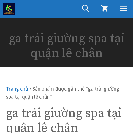
Chuyển
M
đến
nội
dung
ga trải giường spa tại
quận lê chân
Trang chủ
/ Sản phẩm được gắn thẻ “ga trải giường
spa tại quận lê chân”
ga trải giường spa tại
quận lê chân