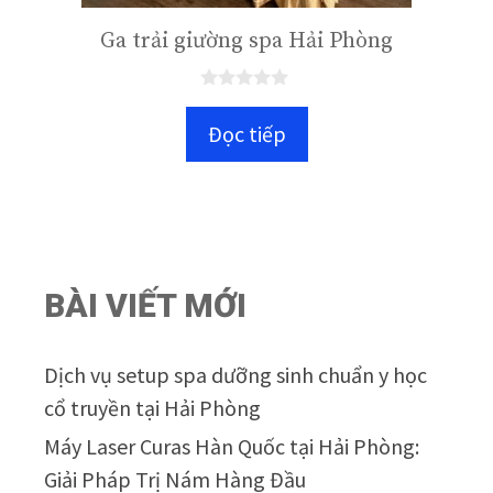
Ga trải giường spa Hải Phòng
0
n
Đọc tiếp
g
o
à
i
5
BÀI VIẾT MỚI
Dịch vụ setup spa dưỡng sinh chuẩn y học
cổ truyền tại Hải Phòng
Máy Laser Curas Hàn Quốc tại Hải Phòng:
Giải Pháp Trị Nám Hàng Đầu