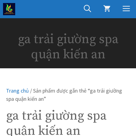
Chuyển
M
đến
nội
dung
ga trải giường spa
quận kiến an
Trang chủ
/ Sản phẩm được gắn thẻ “ga trải giường
spa quận kiến an”
ga trải giường spa
quận kiến an