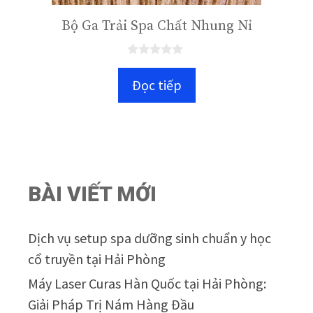
Bộ Ga Trải Spa Chất Nhung Nỉ
0
n
Đọc tiếp
g
o
à
i
5
BÀI VIẾT MỚI
Dịch vụ setup spa dưỡng sinh chuẩn y học
cổ truyền tại Hải Phòng
Máy Laser Curas Hàn Quốc tại Hải Phòng:
Giải Pháp Trị Nám Hàng Đầu