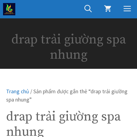
Chuyển
M
đến
nội
dung
drap trải giường spa
nhung
Trang chủ
/ Sản phẩm được gắn thẻ “drap trải giường
spa nhung”
drap trải giường spa
nhung