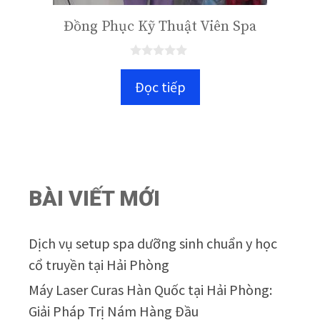
Đồng Phục Kỹ Thuật Viên Spa
0
n
Đọc tiếp
g
o
à
i
5
BÀI VIẾT MỚI
Dịch vụ setup spa dưỡng sinh chuẩn y học
cổ truyền tại Hải Phòng
Máy Laser Curas Hàn Quốc tại Hải Phòng:
Giải Pháp Trị Nám Hàng Đầu