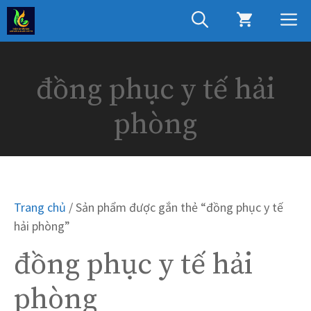
Chuyển
M
đến
nội
dung
đồng phục y tế hải
phòng
Trang chủ
/ Sản phẩm được gắn thẻ “đồng phục y tế
hải phòng”
đồng phục y tế hải
phòng