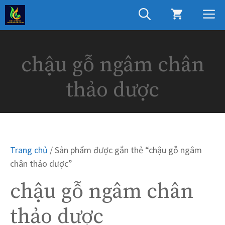
Chuyển
M
đến
nội
dung
chậu gỗ ngâm chân
thảo dược
Trang chủ
/ Sản phẩm được gắn thẻ “chậu gỗ ngâm
chân thảo dược”
chậu gỗ ngâm chân
thảo dược