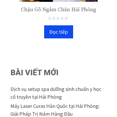
Chậu Gỗ Ngâm Chân Hải Phòng
0
n
Đọc tiếp
g
o
à
i
5
BÀI VIẾT MỚI
Dịch vụ setup spa dưỡng sinh chuẩn y học
cổ truyền tại Hải Phòng
Máy Laser Curas Hàn Quốc tại Hải Phòng:
Giải Pháp Trị Nám Hàng Đầu