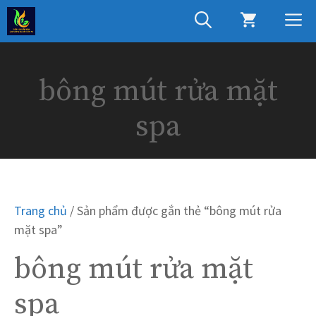
Chuyển
M
đến
nội
dung
bông mút rửa mặt
spa
Trang chủ
/ Sản phẩm được gắn thẻ “bông mút rửa
mặt spa”
bông mút rửa mặt
spa