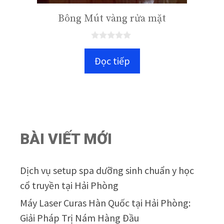
Bông Mút vàng rửa mặt
0
n
Đọc tiếp
g
o
à
i
5
BÀI VIẾT MỚI
Dịch vụ setup spa dưỡng sinh chuẩn y học
cổ truyền tại Hải Phòng
Máy Laser Curas Hàn Quốc tại Hải Phòng:
Giải Pháp Trị Nám Hàng Đầu