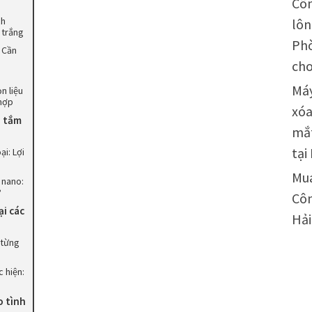
Côn
ch
lôn
 trắng
Phò
 Cần
cho
Máy
n liệu
 hợp
xóa
n tắm
mắ
tại
i: Lợi
Mu
 nano:
?
Côn
ại các
Hả
 từng
c hiện:
o tình