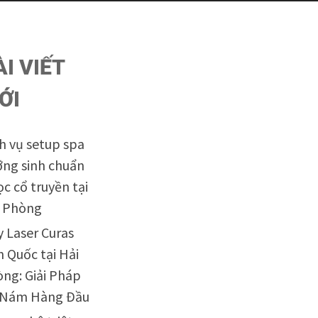
ÀI VIẾT
ỚI
h vụ setup spa
ng sinh chuẩn
ọc cổ truyền tại
i Phòng
 Laser Curas
 Quốc tại Hải
ng: Giải Pháp
ị Nám Hàng Đầu