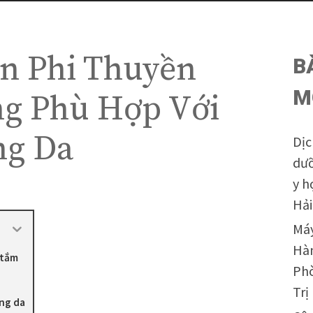
n Phi Thuyền
B
M
g Phù Hợp Với
ng Da
Dịc
dưỡ
y h
Hả
Máy
Hàn
 tắm
Phò
h
Tr
ạng da