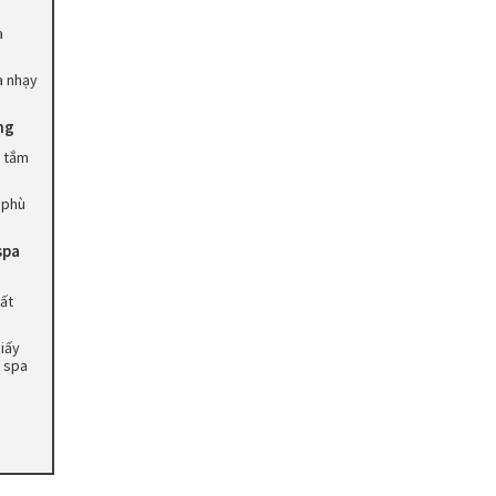
a
a nhạy
ng
i tắm
 phù
spa
hất
iấy
 spa