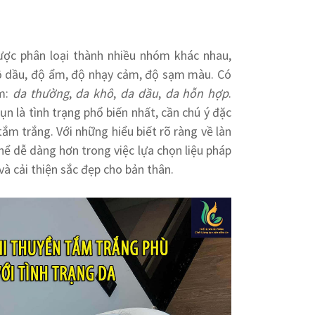
ược phân loại thành nhiều nhóm khác nhau,
ộ dầu, độ ẩm, độ nhạy cảm, độ sạm màu. Có
ồm:
da thường
,
da khô
,
da dầu
,
da hỗn hợp
.
n là tình trạng phổ biến nhất, cần chú ý đặc
 tắm trắng. Với những hiểu biết rõ ràng về làn
hể dễ dàng hơn trong việc lựa chọn liệu pháp
à cải thiện sắc đẹp cho bản thân.