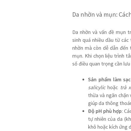
Da nhờn và mụn: Cách
Da nhờn và vấn đề mụn tr
sinh quá nhiều dầu từ các
nhờn mà còn dễ dẫn đến tắ
mụn. Khi chọn liệu trình t
số điều quan trọng cần lưu 
Sản phẩm làm sạ
salicylic
hoặc
trà 
thừa và ngăn chặn 
giúp da thông thoán
Độ pH phù hợp
: Cá
tự nhiên của da (kh
khô hoặc kích ứng d