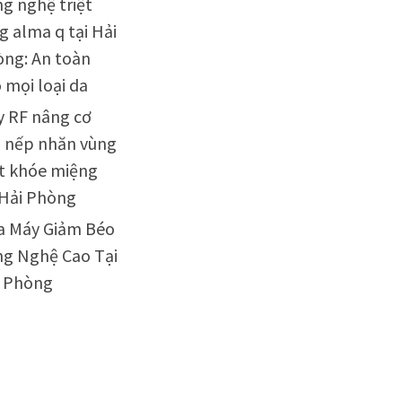
g nghệ triệt
g alma q tại Hải
ng: An toàn
 mọi loại da
 RF nâng cơ
 nếp nhăn vùng
t khóe miệng
 Hải Phòng
a Máy Giảm Béo
g Nghệ Cao Tại
i Phòng